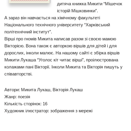
дитяча книжка Микити “Мішечок
історій Мішковинки”.
А зараз він навчається на хімічному факультеті
Національного технічного університету “Харківський
політехнічний інститут”.
Вірші про гномів Микита написав разом зі своєю мамою
Вікторією. Вона також є авторкою віршів для дітей і для
дорослих, інколи малює. На нашому сайті є збірка віршів
Микити Лукаша “Уголос кіт читає вірші”, проілюстрована
колажами пані Вікторії. Інколи Микита та Вікторія пишуть у
співавторстві.
Автори: Микита Лукаш, Вікторія Лукаш
Жанр: поезія
Кількість сторінок: 16
Художник ілюстратор: зображення з мережі