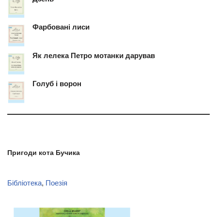
Фарбовані лиси
Як лелека Петро мотанки дарував
Голуб і ворон
Пригоди кота Бучика
Бібліотека
, 
Поезія