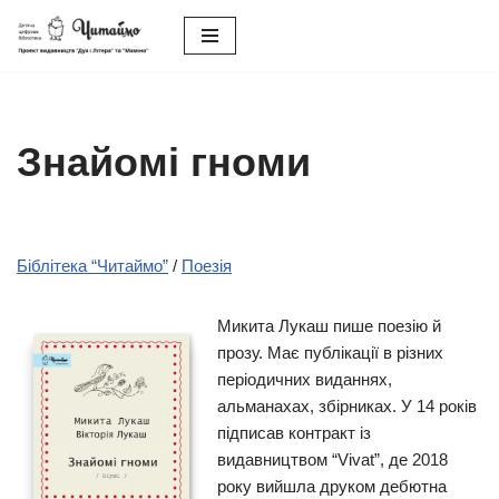
Перейти
до
вмісту
Знайомі гноми
Біблітека “Читаймо”
/
Поезія
Микита Лукаш пише поезію й
прозу. Має публікації в різних
періодичних виданнях,
альманахах, збірниках. У 14 років
підписав контракт із
видавництвом “Vivat”, де 2018
року вийшла друком дебютна