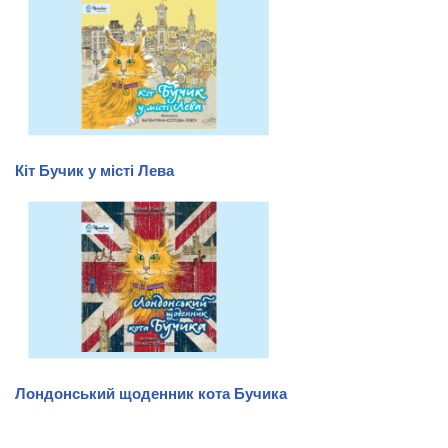
Кіт Бучик у місті Лева
Лондонський щоденник кота Бучика