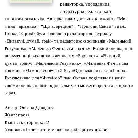
редакторка, упорядниця,
літературна редакторка та
книжкова оглядачка. Авторка таких дитячих книжок як “Моя
мама чарівниця”, “Що всередині?”, “Пригоди Санти” та ін..
Понад 10 років була головною редакторкою журналу
«Вигадуй, думай, грай» та редакторкою журналів «Маленький
Розумник», «Маленька Фея та сім гномів». Казки й оповідання
письменниці виходили в журналах «Барвінок», «Вигадуй,
думай, грай», «Маленький Розумник», «Маленька Фея та сім
гномів», «Мамине сонечко 2-5», «Однокласник» та в інших.
Ексклюзивно для “Читаймо” пані Оксана поділилася з вами
своїми оповіданнями, одне з яких ви можете прочитати просто
зараз.
Автор: Оксана Давидова
Жанр: проза
Кількість сторінок: 22
Художник ілюстратор: малюнки з відкритих джерел