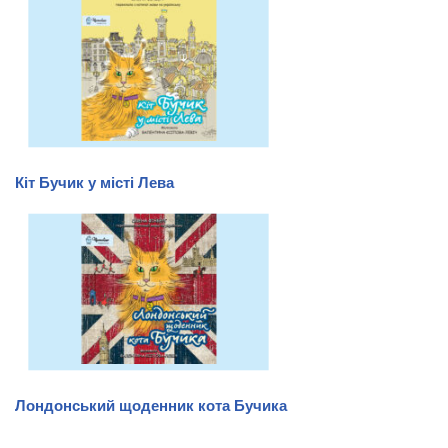
Кіт Бучик у місті Лева
Лондонський щоденник кота Бучика