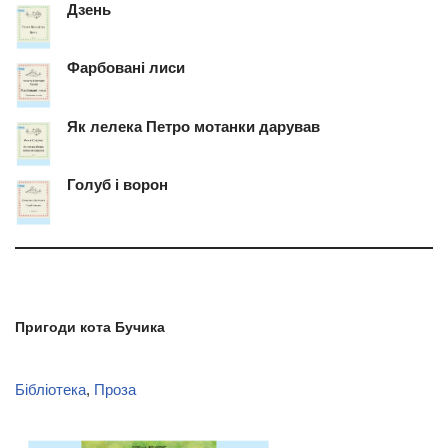
Дзень
Фарбовані лиси
Як лелека Петро мотанки дарував
Голуб і ворон
Пригоди кота Бучика
Бібліотека
, 
Проза