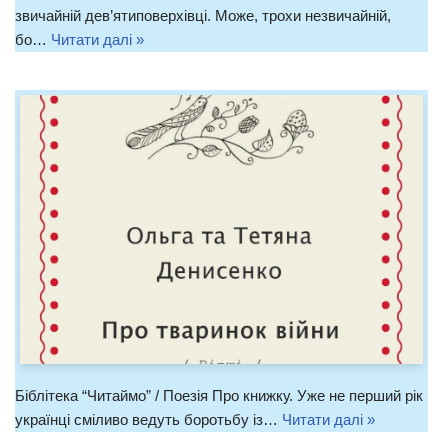
звичайній дев’ятиповерхівці. Може, трохи незвичайній,
бо…
Читати далі »
Біблітека “Читаймо” / Поезія Про книжку. Уже не перший рік
українці сміливо ведуть боротьбу із…
Читати далі »