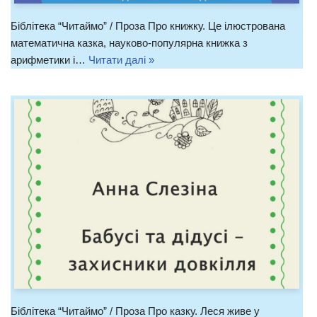
Біблітека “Читаймо” / Проза Про книжку. Це ілюстрована
математична казка, науково-популярна книжка з
арифметики і…
Читати далі »
Біблітека “Читаймо” / Проза Про казку. Леся живе у