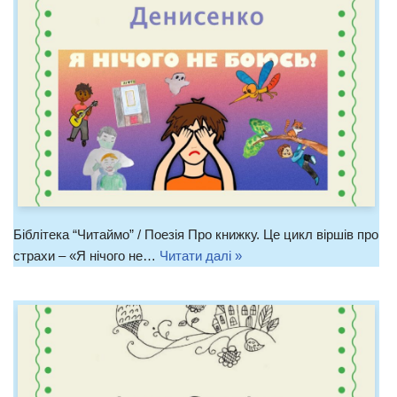
Біблітека “Читаймо” / Поезія Про книжку. Це цикл віршів про
страхи – «Я нічого не…
Читати далі »