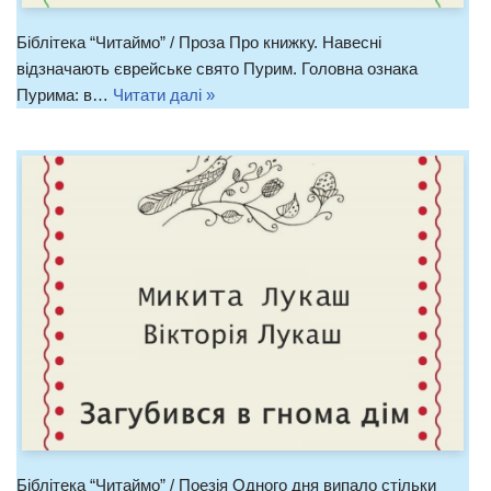
Біблітека “Читаймо” / Проза Про книжку. Навесні
відзначають єврейське свято Пурим. Головна ознака
Пурима: в…
Читати далі »
Біблітека “Читаймо” / Поезія Одного дня випало стільки