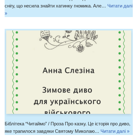
снігу, що несила знайти хатинку гномика. Але…
Читати далі
»
Біблітека “Читаймо” / Проза Про казку. Це історія про диво,
яке трапилося завдяки Святому Миколаю…
Читати далі »