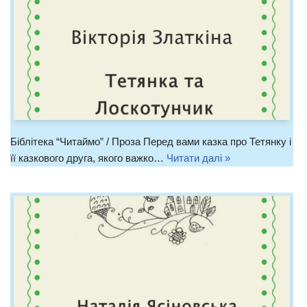
Біблітека “Читаймо” / Проза Перед вами казка про Тетянку і
її казкового друга, якого важко…
Читати далі »