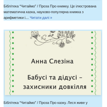
Біблітека “Читаймо” / Проза Про книжку. Це ілюстрована
математична казка, науково-популярна книжка з
арифметики і…
Читати далі »
Біблітека “Читаймо” / Проза Про казку. Леся живе у