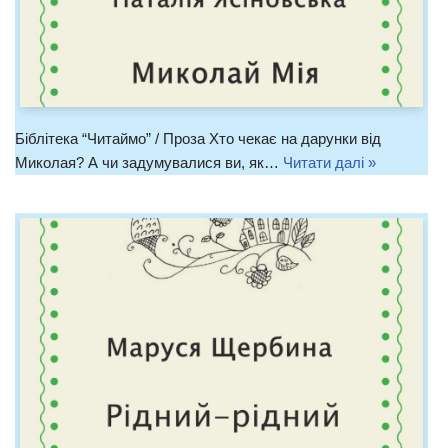
Біблітека “Читаймо” / Проза Хто чекає на дарунки від
Миколая? А чи задумувалися ви, як…
Читати далі »