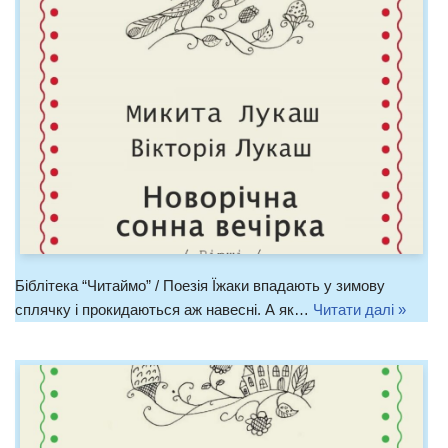
Біблітека “Читаймо” / Поезія Їжаки впадають у зимову
сплячку і прокидаються аж навесні. А як…
Читати далі »