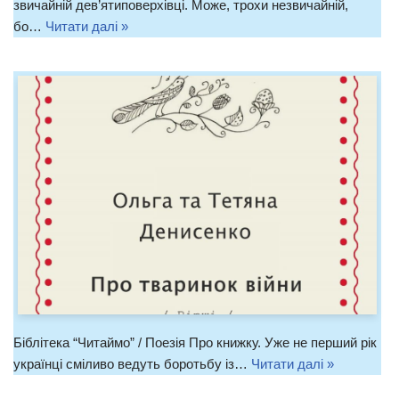
звичайній дев’ятиповерхівці. Може, трохи незвичайній,
бо…
Читати далі »
Біблітека “Читаймо” / Поезія Про книжку. Уже не перший рік
українці сміливо ведуть боротьбу із…
Читати далі »