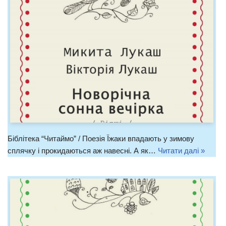
Біблітека “Читаймо” / Поезія Їжаки впадають у зимову
сплячку і прокидаються аж навесні. А як…
Читати далі »