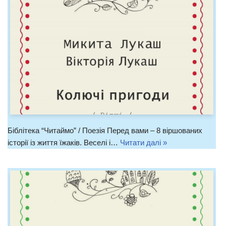
Біблітека “Читаймо” / Поезія Перед вами – 8 віршованих
історії із життя їжаків. Веселі і…
Читати далі »