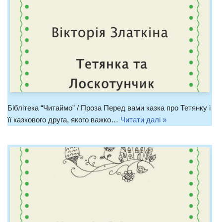
Біблітека “Читаймо” / Проза Перед вами казка про Тетянку і
її казкового друга, якого важко…
Читати далі »