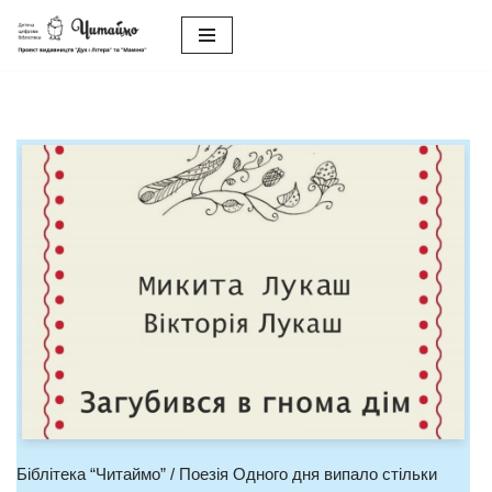
Перейти
до
вмісту
Біблітека “Читаймо” / Поезія Одного дня випало стільки