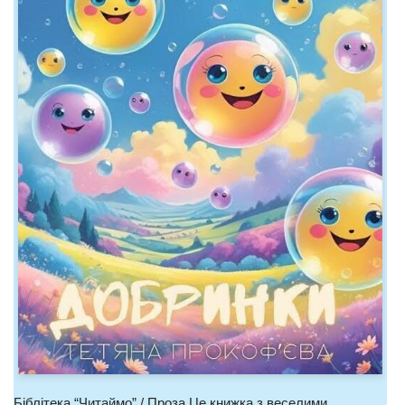
Біблітека “Читаймо” / Проза Це книжка з веселими