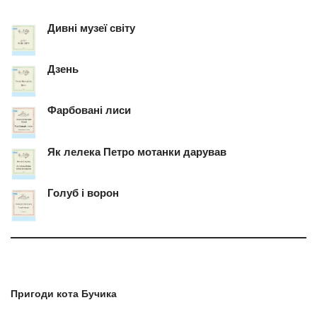
Дивні музеї світу
Дзень
Фарбовані лиси
Як лелека Петро мотанки дарував
Голуб і ворон
Пригоди кота Бучика