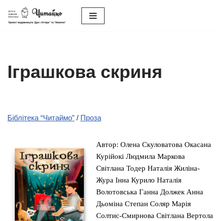
Перейти
до
вмісту
Іграшкова скриня
Біблітека “Читаймо”
/
Проза
Автор: Олена Скуловатова Окасана
Курійокі Людмила Маркова
Світлана Тодер Наталія Жиліна-
Жура Інна Курило Наталія
Волотовська Ганна Должек Анна
Дьоміна Степан Соляр Марія
Солтис-Смирнова Світлана Вертола