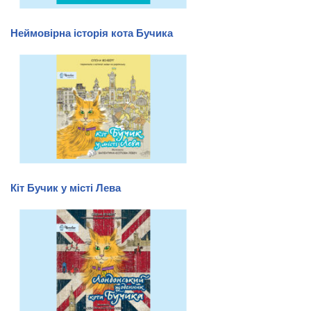
Неймовірна історія кота Бучика
Кіт Бучик у місті Лева