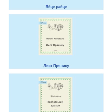
Яйце-райце
Лист Прянику