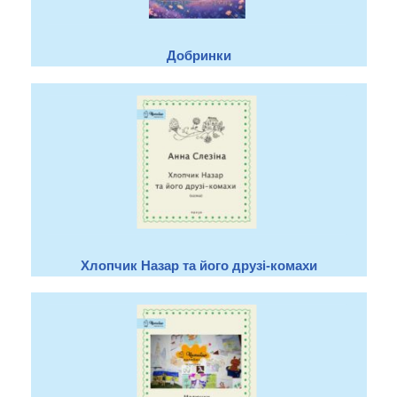
Добринки
Хлопчик Назар та його друзі-комахи