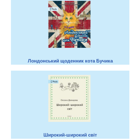
Лондонський щоденник кота Бучика
Широкий-широкий світ