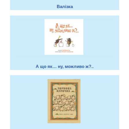
Валізка
А що як… ну, можливо ж?..