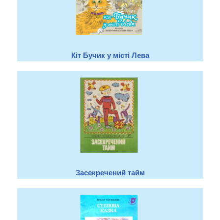
Кіт Бучик у місті Лева
Засекречений тайм