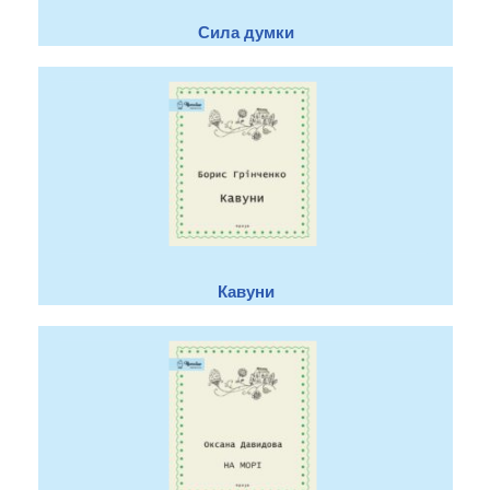
Сила думки
Кавуни