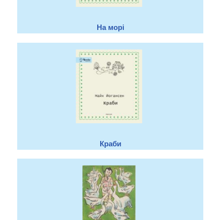
На морі
Краби