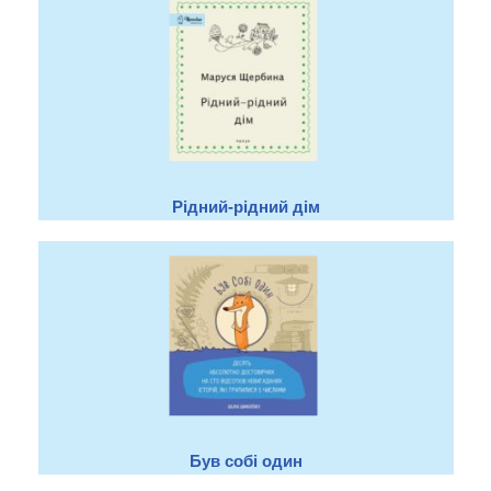
Рідний-рідний дім
Був собі один