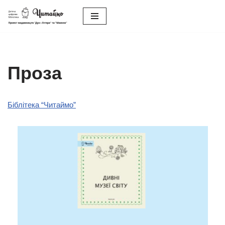
Перейти
до
вмісту
Проза
Біблітека “Читаймо”