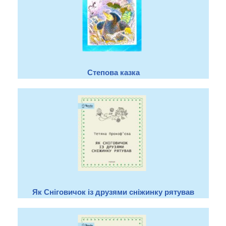
Степова казка
Як Сніговичок із друзями сніжинку рятував