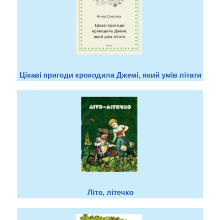
Цікаві пригоди крокодила Джемі, який умів літати
Літо, літечко