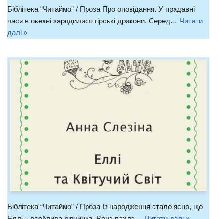
Біблітека “Читаймо” / Проза Про оповідання. У прадавні
часи в океані зародилися гірські дракони. Серед…
Читати
далі »
Біблітека “Читаймо” / Проза Із народження стало ясно, що
Еллі – особлива дівчинка. Вона пахла…
Читати далі »