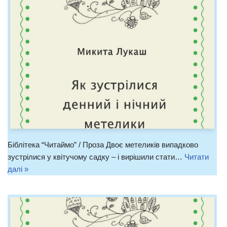
Біблітека “Читаймо” / Проза Двоє метеликів випадково
зустрілися у квітучому садку – і вирішили стати…
Читати
далі »