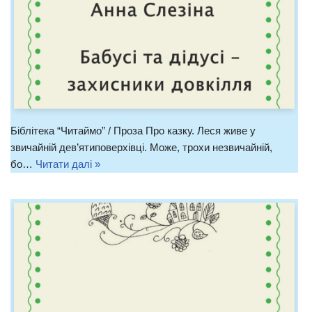
Біблітека “Читаймо” / Проза Про казку. Леся живе у
звичайній дев’ятиповерхівці. Може, трохи незвичайній,
бо…
Читати далі »