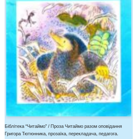
Біблітека “Читаймо” / Проза Читаймо разом оповідання
Григора Тютюнника, прозаїка, перекладача, педагога.