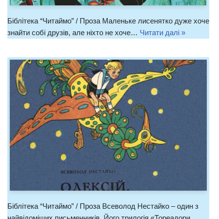
Біблітека “Читаймо” / Проза Маленьке лисенятко дуже хоче
знайти собі друзів, але ніхто не хоче…
Читати далі »
Біблітека “Читаймо” / Проза Всеволод Нестайко – один з
найвідоміших письменників. Його трилогія «Тореадори