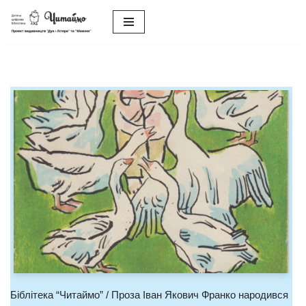
Перейти
до
вмісту
Біблітека “Читаймо” / Проза Іван Якович Франко народився